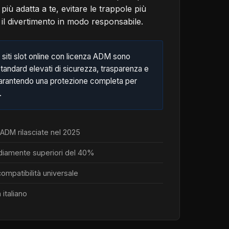
più adatta a te, evitare le trappole più
l divertimento in modo responsabile.
 siti slot online con licenza ADM sono
 standard elevati di sicurezza, trasparenza e
garantendo una protezione completa per
.
ADM rilasciate nel 2025
iamente superiori del 40%
mpatibilità universale
 italiano