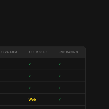
CENZA ADM
APP MOBILE
LIVE CASINO
✔
✔
✔
✔
✔
✔
Web
✔