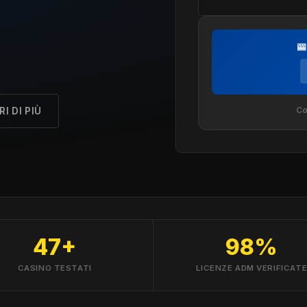

Co
I DI PIÙ
47
+
98
%
CASINO TESTATI
LICENZE ADM VERIFICAT