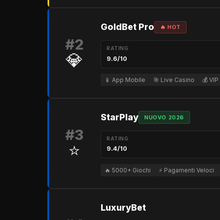
GoldBet Pro
🔥 HOT
#2
RATING
💎
9.6/10
📱 App Mobile
🎯 Live Casino
💰 VIP
StarPlay
NUOVO 2026
#3
RATING
⭐
9.4/10
🔥 5000+ Giochi
⚡ Pagamenti Veloci
LuxuryBet