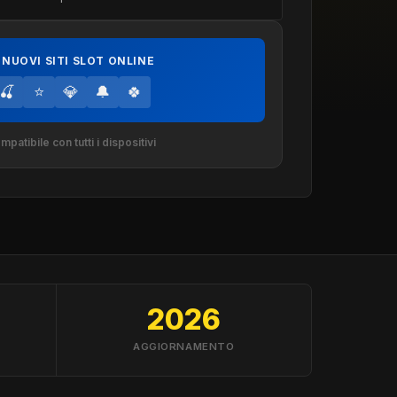
 NUOVI SITI SLOT ONLINE
🍒
⭐
💎
🔔
🍀
mpatibile con tutti i dispositivi
2026
E
AGGIORNAMENTO