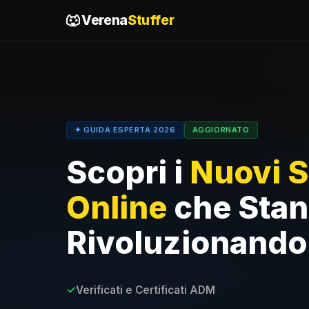
🐺 Verena
Stuffer
✦ GUIDA ESPERTA 2026
AGGIORNATO
Scopri i
Nuovi Si
Online
che Sta
Rivoluzionando 
Verificati e Certificati ADM