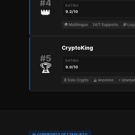
#4
RATING
👑
9.2/10
🌍 Multilingua
24/7 Supporto
🎁 Loy
CryptoKing
#5
RATING
🏆
9.0/10
₿ Solo Crypto
🔮 Anonimo
⚡ Istanta
📊 CONFRONTO DETTAGLIATO