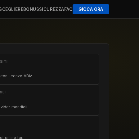
SCEGLIERE
BONUS
SICUREZZA
FAQ
GIOCA ORA
SITI
i con licenza ADM
ILI
ovider mondiali
lot online top