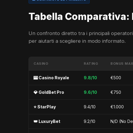
Tabella Comparativa: 
Un confronto diretto tra i principali operator
per aiutarti a scegliere in modo informato.
CASINO
RATING
BONUS MA
🎰 Casino Royale
9.8/10
€500
💎 GoldBet Pro
9.6/10
€750
⭐ StarPlay
9.4/10
€1.000
👑 LuxuryBet
9.2/10
N/D (No De