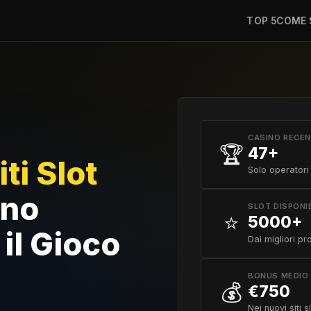
TOP 5
COME 
CASINO RECEN
🏆
47
+
ti Slot
Solo operator
nno
SLOT DISPONIB
⭐
5000
+
il Gioco
Dai migliori pr
BONUS MEDIO
💰
€
750
Nei nuovi siti s