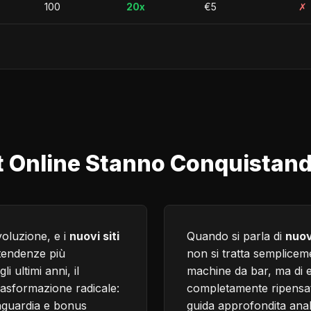
100
20x
€5
✗
ot Online Stanno Conquistando 
voluzione, e i
nuovi siti
Quando si parla di
nuovi
tendenze più
non si tratta semplicemen
li ultimi anni, il
machine da bar, ma di e
trasformazione radicale:
completamente ripensat
anguardia e bonus
guida approfondita anal